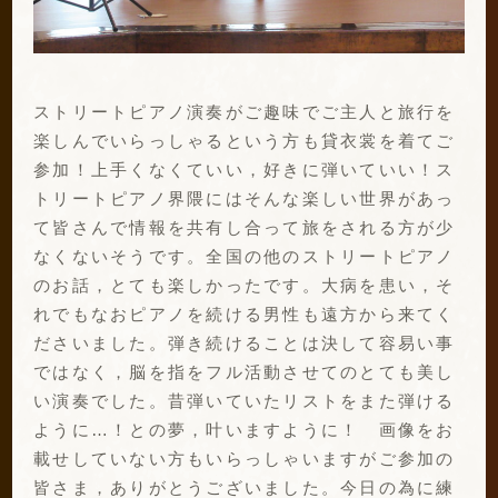
ストリートピアノ演奏がご趣味でご主人と旅行を
楽しんでいらっしゃるという方も貸衣裳を着てご
参加！上手くなくていい，好きに弾いていい！ス
トリートピアノ界隈にはそんな楽しい世界があっ
て皆さんで情報を共有し合って旅をされる方が少
なくないそうです。全国の他のストリートピアノ
のお話，とても楽しかったです。大病を患い，そ
れでもなおピアノを続ける男性も遠方から来てく
ださいました。弾き続けることは決して容易い事
ではなく，脳を指をフル活動させてのとても美し
い演奏でした。昔弾いていたリストをまた弾ける
ように…！との夢，叶いますように！ 画像をお
載せしていない方もいらっしゃいますがご参加の
皆さま，ありがとうございました。今日の為に練