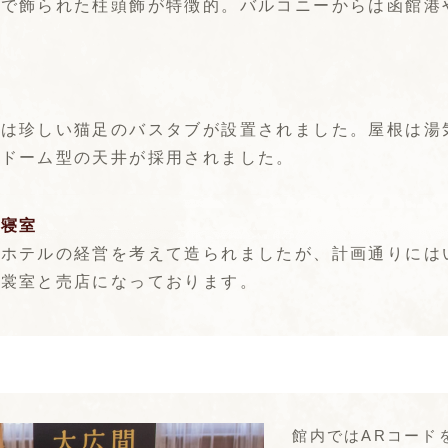
スで飾られた柱頭飾が特徴的。バルコニーからは函館港
室
ては珍しい猫足のバスタブが設置されました。屋根は湯
いドーム型の天井が採用されました。
・寝室
、ホテルの経営を考えて造られましたが、計画通りには
衣裳室と売店になっております。
館内ではARコード