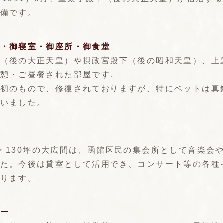
設備です。
室・御寝室・御座所・御食堂
下（後の大正天皇）や摂政宮殿下（後の昭和天皇）、上
休憩・ご昼餐された部屋です。
当初のもので、修復されておりますが、特にベットは真
ていました。
・130坪の大広間は、函館区民の集会所として音楽会
した。今後は貸室として活用でき、コンサート等の各種
なります。
ニー