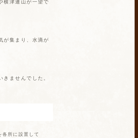
や横津連山が一望で
気が集まり、水滴が
いきませんでした。
を各所に設置して