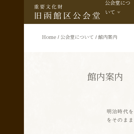
公会堂につ
いて
Home
公会堂について
館内案内
館内案内
明治時代
をそのま