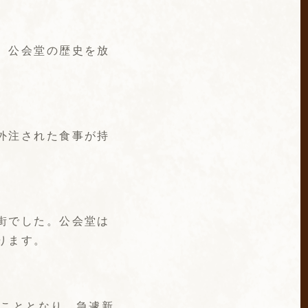
、公会堂の歴史を放
外注された食事が持
街でした。公会堂は
ります。
ることとなり、急遽新