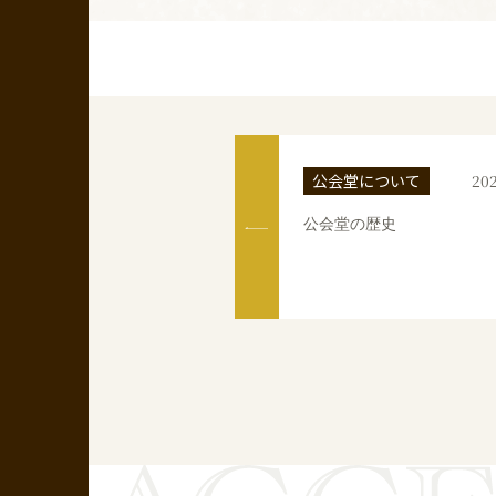
公会堂について
202
公会堂の歴史