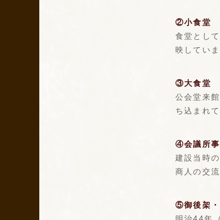
②小食堂
食堂とし
映してい
③大食堂
公会堂来
ち込まれ
④会議所
建設当時
商人の交
⑤御後架
明治44年