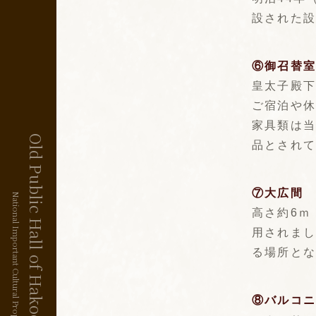
設された
⑥御召替
皇太子殿
ご宿泊や
家具類は
Old Public Hall of Hakodate Ward
品とされ
⑦大広間
National Important Cultural Property
高さ約6ｍ
用されま
る場所と
⑧バルコ