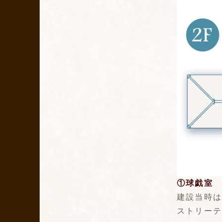
①球戯室
建設当時は
ストリー