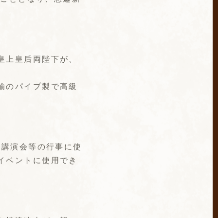
皇上皇后両陛下が、
鍮のパイプ製で高級
や講演会等の行事に使
イベントに使用でき