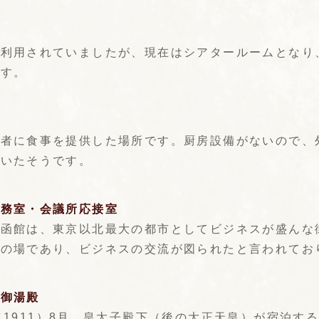
て利用されていましたが、現在はシアタールームとなり
ます。
館者に食事を提供した場所です。厨房設備がないので、
ていたそうです。
事務室・会議所応接室
の函館は、東京以北最大の都市としてビジネスが盛んな
流の場であり、ビジネスの交流が図られたと言われてお
・御湯殿
（1911）8月、皇太子殿下（後の大正天皇）が宿泊す