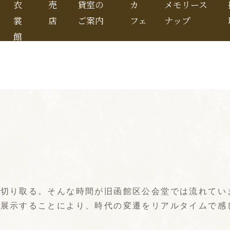
衣
売
貸室の
カ
メモリース
裳
店
ご案内
フェ
ナップ
館
を切り取る。そんな時間が旧函館区公会堂では流れてい
ま展示することにより、時代の変遷をリアルタイムで感