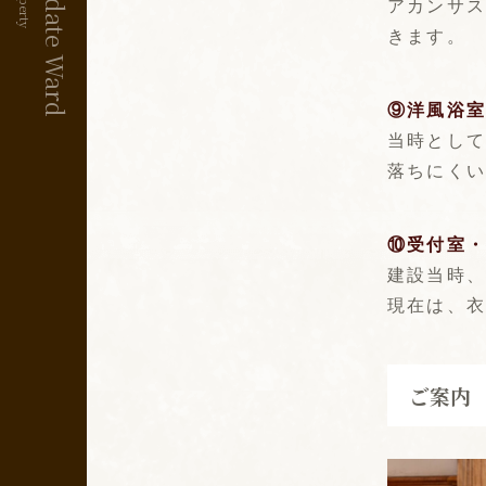
アカンサ
きます。
⑨洋風浴
当時とし
落ちにく
⑩受付室
建設当時
現在は、
ご案内