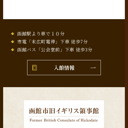
函館駅より車で１０分
市電「末広町電停」下車 徒歩7分
函館バス「公会堂前」下車 徒歩3分
入館情報