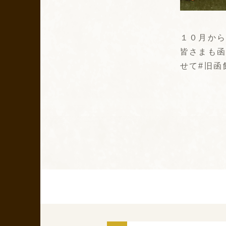
１０月か
皆さまも
せて#旧函