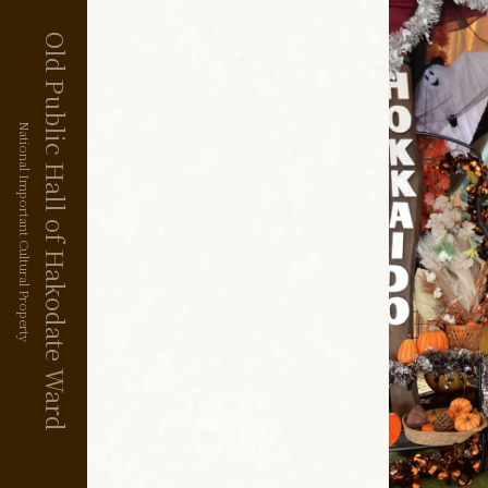
Old Public Hall of Hakodate Ward
National Important Cultural Property