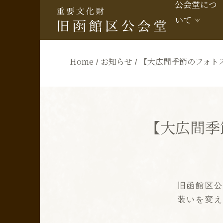
公会堂につ
いて
Home
お知らせ
【大広間季節のフォト
【大広間季
旧函館区
装いを変