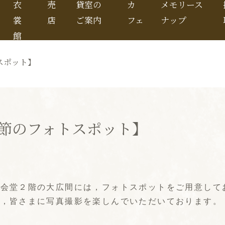
衣
売
貸室の
カ
メモリース
裳
店
ご案内
フェ
ナップ
館
スポット】
節のフォトスポット】
公会堂２階の大広間には，フォトスポットをご用意して
え，皆さまに写真撮影を楽しんでいただいております。