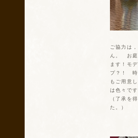
ご協力は
ん。 お
ます！モ
プ？！ 
もご用意
は色々で
（了承を
た。）