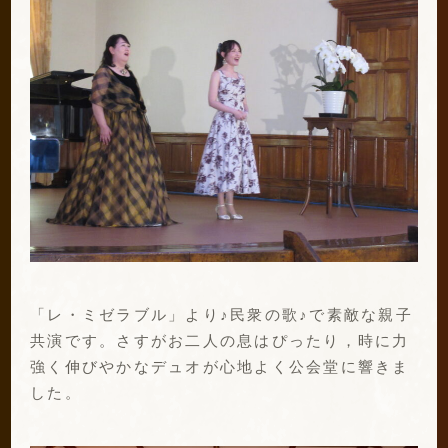
「レ・ミゼラブル」より♪民衆の歌♪で素敵な親子
共演です。さすがお二人の息はぴったり，時に力
強く伸びやかなデュオが心地よく公会堂に響きま
した。