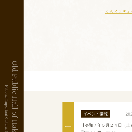
うらメロディ
Old Public Hall of Hakodate Ward
National Important Cultural Property
イベント情報
202
【令和７年５月２４日（土