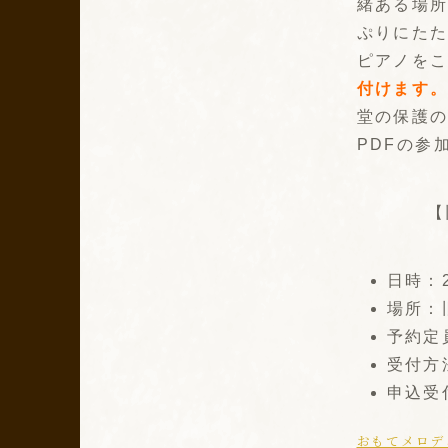
緒ある場
ぷりにた
ピアノを
付けます
堂の保護
PDFの参
【
日時：2
場所：
予約定
受付方法
申込受
おもてメロデ