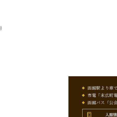
号
函館駅より車
市電「末広町電
函館バス「公会
入館情