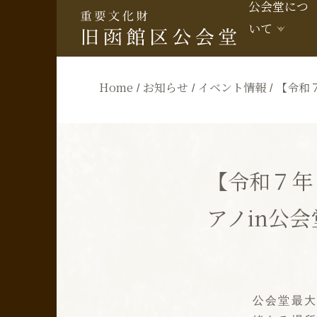
公会堂につ
いて
Home
お知らせ
イベント情報
【令和
【令和７年
アノin公
公会堂最