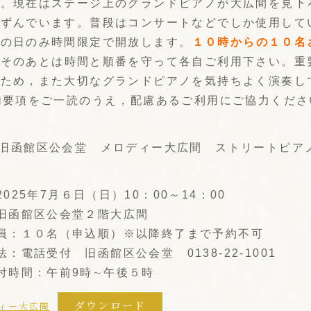
所。現在はステージ上のグランドピアノが大広間を見下
たずんでいます。普段はコンサートなどでしか使用して
この日のみ時間限定で開放します。
１０時からの１０名
。
そのあとは時間と順番を守って各自ご利用下さい。重
のため，また大切なグランドピアノを気持ちよく演奏し
加要項をご一読のうえ，配慮あるご利用にご協力くださ
旧函館区公会堂 メロディー大広間 ストリートピアノ
025年7月６日（日）10：00～14：00
旧函館区公会堂２階大広間
員：１０名（申込順）※以降終了まで予約不可
：電話受付 旧函館区公会堂 0138-22-1001
付時間：午前9時∼午後５時
ダウンロード
ィー大広間