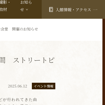
撮影・
お知ら
取材
せ
入館情報・アクセス
公会堂 開催のお知らせ
間 ストリートピ
2025.06.12
イベント情報
どが行われてきた由