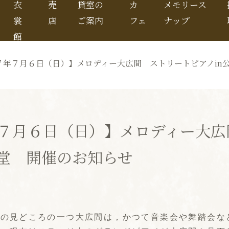
衣
売
貸室の
カ
メモリース
裳
店
ご案内
フェ
ナップ
館
７年７月６日（日）】メロディー大広間 ストリートピアノin
７月６日（日）】メロディー大広
会堂 開催のお知らせ
大の見どころの一つ大広間は，かつて音楽会や舞踏会な