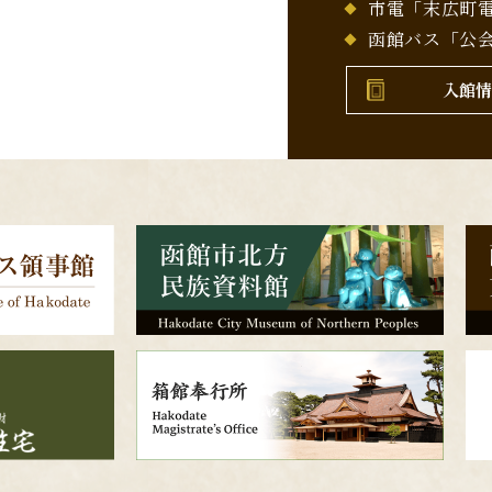
市電「末広町電
函館バス「公会
入館情