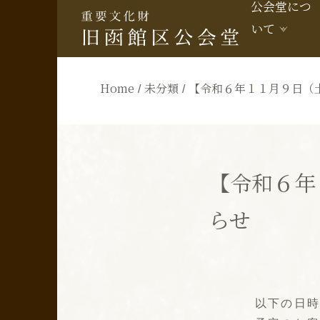
公会堂につ
いて
Home
未分類
【令和６年１１月９日（
【令和６年
らせ
以下の日