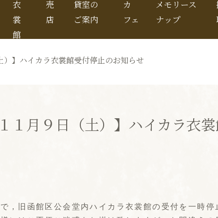
衣
売
貸室の
カ
メモリース
裳
店
ご案内
フェ
ナップ
館
土）】ハイカラ衣裳館受付停止のお知らせ
１１月９日（土）】ハイカラ衣裳
時で，旧函館区公会堂内ハイカラ衣裳館の受付を一時停