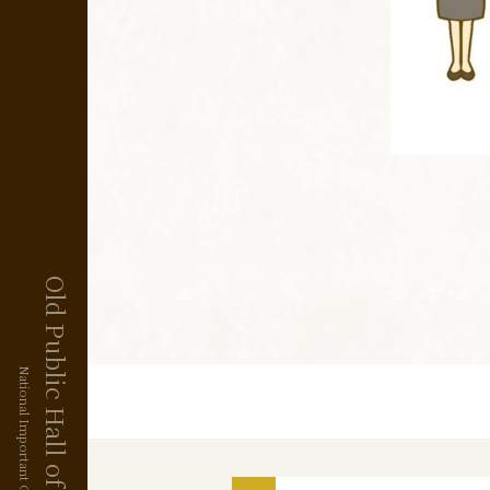
Old Public Hall of Hakodate Ward
National Important Cultural Property