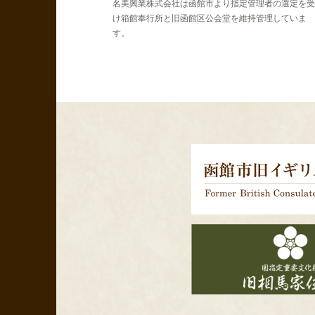
名美興業株式会社は函館市より指定管理者の選定を受
け箱館奉行所と旧函館区公会堂を維持管理していま
す。