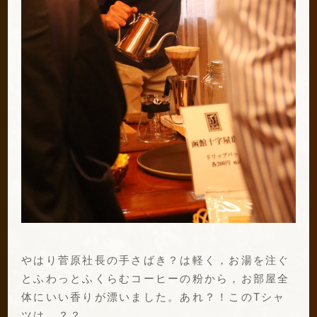
やはり菅原社長の手さばき？は軽く，お湯を注ぐ
とふわっとふくらむコーヒーの粉から，お部屋全
体にいい香りが漂いました。あれ？！このTシャ
ツは…？？