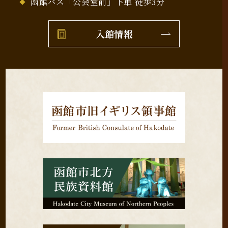
函館バス「公会堂前」下車 徒歩3分
入館情報