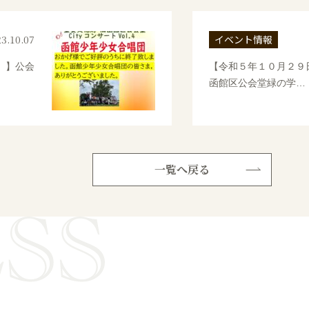
3.10.07
イベント情報
）】公会
【令和５年１０月２９
函館区公会堂緑の学…
一覧へ戻る