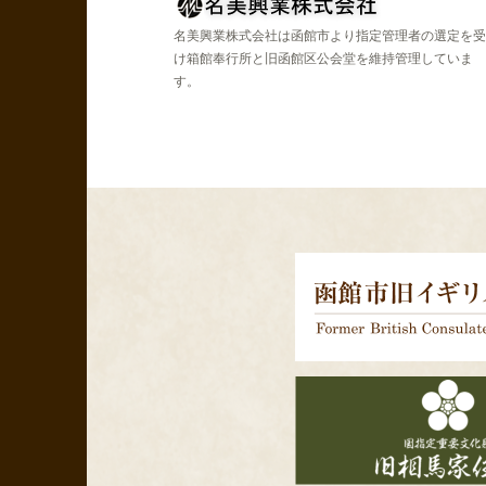
名美興業株式会社は函館市より指定管理者の選定を受
け箱館奉行所と旧函館区公会堂を維持管理していま
す。