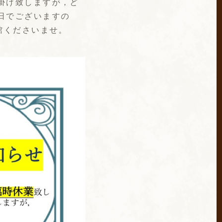
掛け致しますが，ど
日でございますの
館くださいませ。