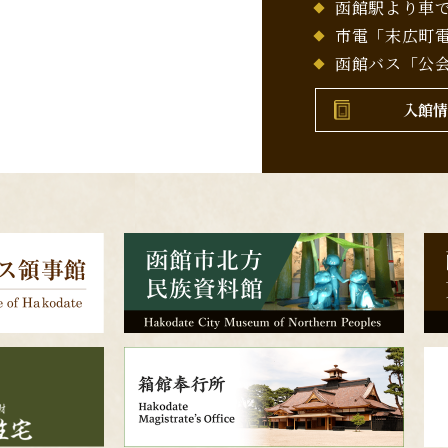
函館駅より車
市電「末広町電
函館バス「公会
入館情