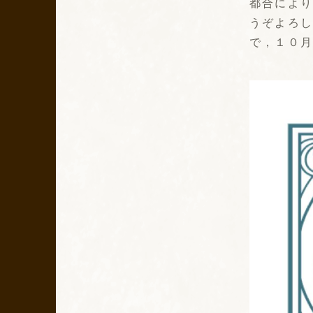
都合によ
うぞよろ
で，１０月