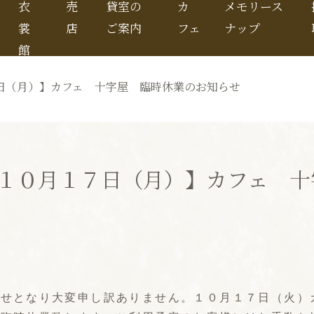
衣
売
貸室の
カ
メモリース
裳
店
ご案内
フェ
ナップ
館
日（月）】カフェ 十字屋 臨時休業のお知らせ
１０月１７日（月）】カフェ 十
らせとなり大変申し訳ありません。１０月１７日（火）