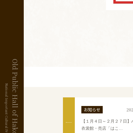
Old Public Hall of Hakodate Ward
National Important Cultural Property
お知らせ
202
【１月４日～２月２７日】
衣裳館・売店「はこ…